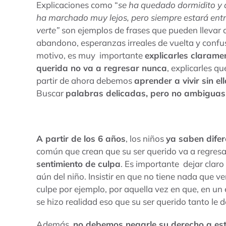
Explicaciones como “
se ha quedado dormidito y ah
ha marchado muy lejos, pero siempre estará entre
verte”
son ejemplos de frases que pueden llevar 
abandono, esperanzas irreales de vuelta y confusi
motivo, es muy importante
explicarles clarame
querida no va a regresar nunca
, explicarles qu
partir de ahora debemos
aprender a vivir sin el
Buscar
palabras delicadas, pero no ambiguas
A partir de los 6 años
, los niños
ya saben difer
común que crean que su ser querido va a regresa
sentimiento de culpa
. Es importante dejar clar
aún del niño. Insistir en que no tiene nada que 
culpe por ejemplo, por aquella vez en que, en un
se hizo realidad eso que su ser querido tanto le d
Además
no debemos negarle su derecho a esta