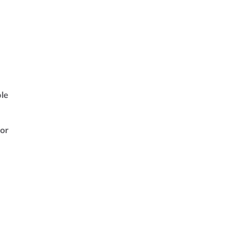
a
le
or