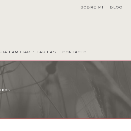
sobre mi
·
blog
pia familiar
·
tarifas
·
contacto
iños.