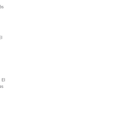
ás
El
El
as