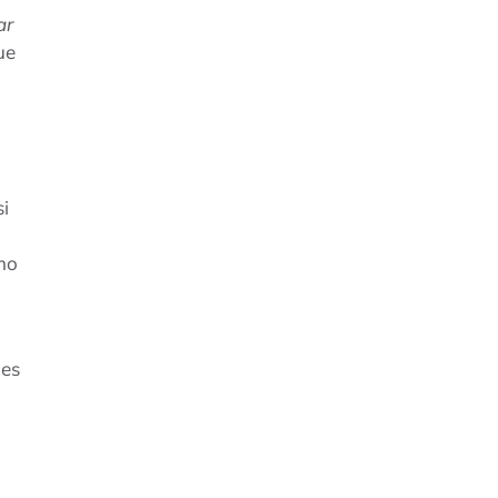
ar
ue
si
mo
 es