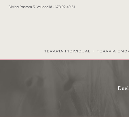
Saltar
Divina Pastora 5, Valladolid ·
678 92 40 51
al
contenido
terapia individual
·
terapia emd
Duel