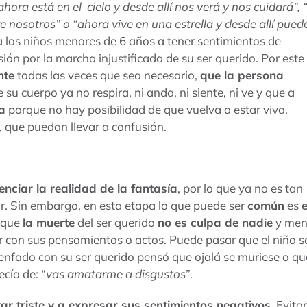
ora está en el cielo y desde allí nos verá y nos cuidará”, 
 nosotros” o “ahora vive en una estrella y desde allí pued
a los niños menores de 6 años a tener sentimientos de
ón por la marcha injustificada de su ser querido. Por este
nte
todas las veces que sea necesario,
que la persona
e su cuerpo ya no respira, ni anda, ni siente, ni ve y que a
la
porque no hay posibilidad de que vuelva a estar viva.
, que puedan llevar a confusión.
enciar la realidad de la fantasía
, por lo que ya no es tan
r. Sin embargo, en esta etapa lo que puede ser
común
es
e
o que
la muerte
del ser querido
no es culpa de nadie
y men
ver con sus pensamientos o actos. Puede pasar que el niño s
 enfado con su ser querido pensó que ojalá se muriese o qu
ecía de: “
vas amatarme a disgustos
”.
r triste y a expresar sus sentimientos negativos
. Evitar