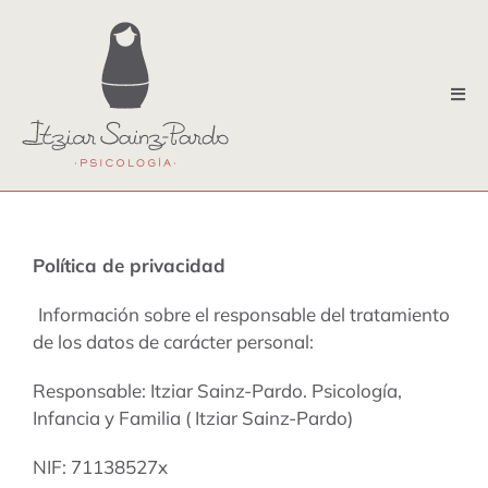
Saltar
al
contenido
Tog
Nav
terapia individual
terapia emdr
terapia perinatal y crianza
Política de privacidad
terapia familiar
Información sobre el responsable del tratamiento
de los datos de carácter personal:
terapia de pareja
Responsable: Itziar Sainz-Pardo. Psicología,
Infancia y Familia ( Itziar Sainz-Pardo)
sobre mi
NIF: 71138527x
contacto