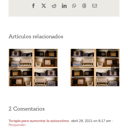
Facebook
X
Reddit
LinkedIn
WhatsApp
Threads
Correo
electrónico
Artículos relacionados
¿Cómo
Pandemia y
conseguir los
Reyes Magos
propósitos de
año nuevo?
2 Comentarios
Terapia para aumentar la autoestima
abril 29, 2021 en 8:17 am
-
Responder