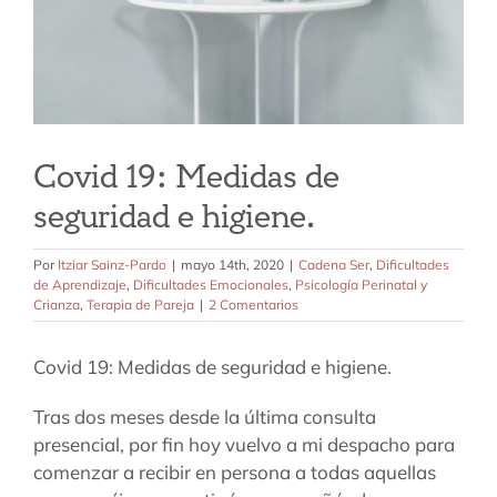
tarifas
blog
Covid 19: Medidas de
seguridad e higiene.
Por
Itziar Sainz-Pardo
|
mayo 14th, 2020
|
Cadena Ser
,
Dificultades
de Aprendizaje
,
Dificultades Emocionales
,
Psicología Perinatal y
Crianza
,
Terapia de Pareja
|
2 Comentarios
Covid 19: Medidas de seguridad e higiene.
Tras dos meses desde la última consulta
presencial, por fin hoy vuelvo a mi despacho para
comenzar a recibir en persona a todas aquellas