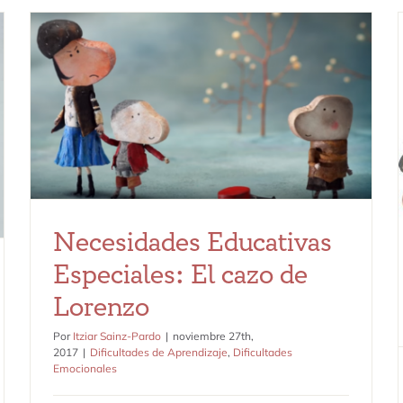
Necesidades Educativas Especiales:
El cazo de Lorenzo
Dificultades de Aprendizaje
Dificultades Emocionales
Necesidades Educativas
Especiales: El cazo de
Lorenzo
Por
Itziar Sainz-Pardo
|
noviembre 27th,
2017
|
Dificultades de Aprendizaje
,
Dificultades
Emocionales