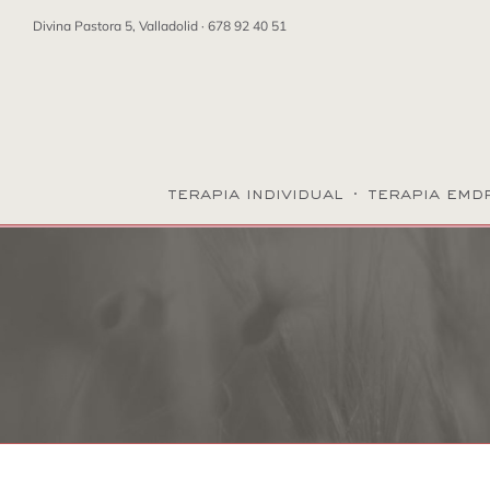
Saltar
Divina Pastora 5, Valladolid ·
678 92 40 51
al
contenido
terapia individual
·
terapia emd