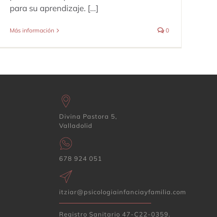
para su aprendizaje. [...]
Más información
0
Divina Pastora 5,
Valladolid
678 924 051
itziar@psicologiainfanciayfamilia.com
Registro Sanitario 47-C22-0359.