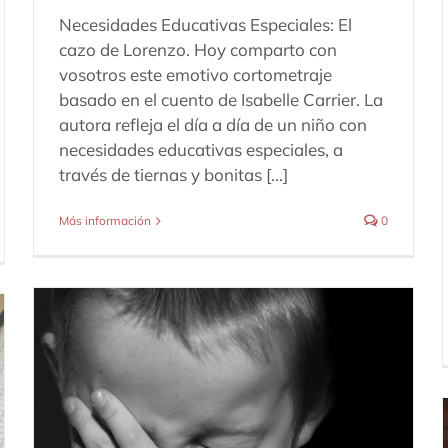
Necesidades Educativas Especiales: El
cazo de Lorenzo. Hoy comparto con
vosotros este emotivo cortometraje
basado en el cuento de Isabelle Carrier. La
autora refleja el día a día de un niño con
necesidades educativas especiales, a
través de tiernas y bonitas [...]
Más información
0
Sobreestimulación: “Mamá: no
puedo parar los pensamientos que
me llegan a la cabeza”