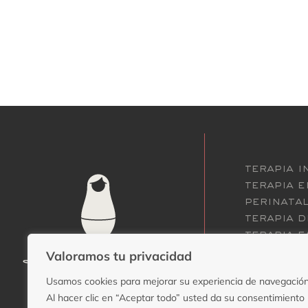
terapia i
terapia 
perinatal
terapia d
terapia f
contacto
Valoramos tu privacidad
sobre mi
Usamos cookies para mejorar su experiencia de navegación
tarifas
Al hacer clic en “Aceptar todo” usted da su consentimiento