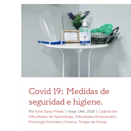
Covid 19: Medidas de seguridad e
higiene.
Cadena Ser
Dificultades de Aprendizaje
Dificultades
Emocionales
Psicología Perinatal y Crianza
Terapia de
Pareja
Covid 19: Medidas de
seguridad e higiene.
Por
Itziar Sainz-Pardo
|
mayo 14th, 2020
|
Cadena Ser
,
Dificultades de Aprendizaje
,
Dificultades Emocionales
,
Psicología Perinatal y Crianza
,
Terapia de Pareja