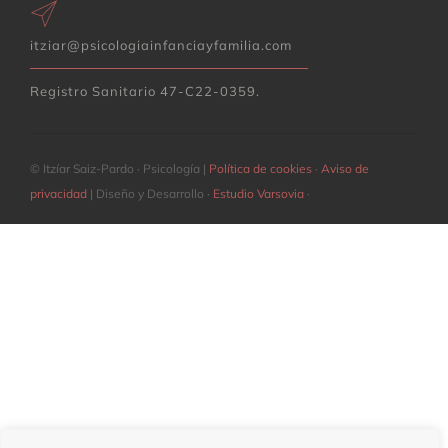
itziar@psicologiainfanciayfamilia.com
Registro Sanitario 47-C22-0359.
© Itzíar Saiz-Pardo · Psicología |
Política de cookies
·
Aviso de
privacidad
| Diseño y Desarrollo ·
Estudio Varsovia
·