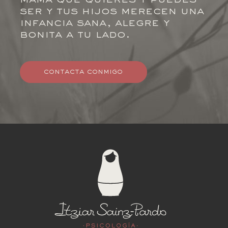
ser y tus hijos merecen una
infancia sana, alegre y
bonita a tu lado.
contacta conmigo