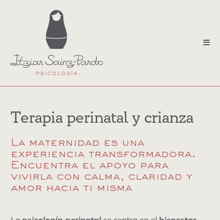
Saltar
al
contenido
Tog
Nav
terapia individual
terapia emdr
Terapia perinatal y crianza
terapia perinatal y crianza
terapia familiar
La maternidad es una
experiencia transformadora.
Encuentra el apoyo para
terapia de pareja
vivirla con calma, claridad y
amor hacia ti misma
sobre mi
contacto
La
psicología perinatal
se centra en el
bienestar