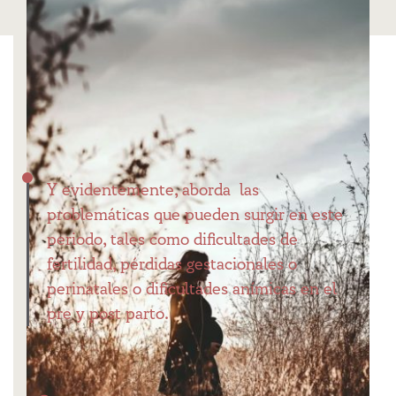
Y evidentemente, aborda las
problemáticas que pueden surgir en este
periodo, tales como dificultades de
fertilidad, pérdidas gestacionales o
perinatales o dificultades anímicas en el
pre y post parto.