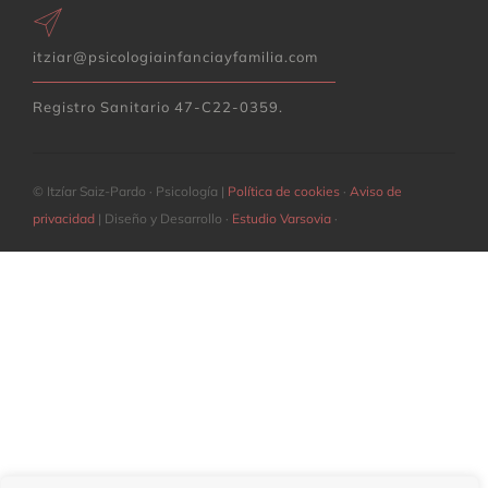
itziar@psicologiainfanciayfamilia.com
Registro Sanitario 47-C22-0359.
© Itzíar Saiz-Pardo · Psicología |
Política de cookies
·
Aviso de
privacidad
| Diseño y Desarrollo ·
Estudio Varsovia
·