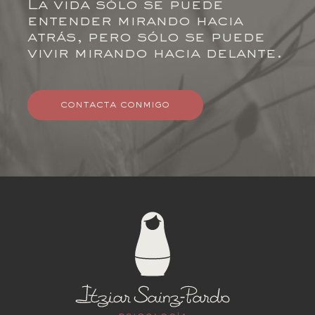
La vida sólo se puede
entender mirando hacia
atrás, pero sólo se puede
vivir mirando hacia delante.
contacta conmigo