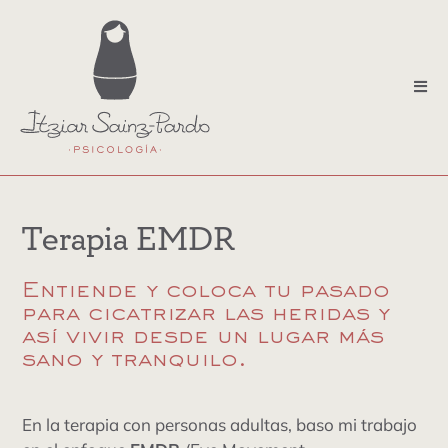
Saltar
al
contenido
Tog
Nav
terapia individual
terapia emdr
Terapia EMDR
terapia perinatal y crianza
terapia familiar
Entiende y coloca tu pasado
para cicatrizar las heridas y
así vivir desde un lugar más
terapia de pareja
sano y tranquilo.
sobre mi
En la terapia con personas adultas, baso mi trabajo
contacto