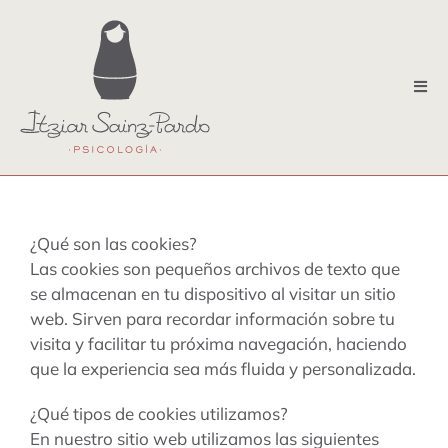
Saltar
al
contenido
Tog
Nav
terapia individual
terapia emdr
terapia perinatal y crianza
¿Qué son las cookies?
Las cookies son pequeños archivos de texto que
terapia familiar
se almacenan en tu dispositivo al visitar un sitio
web. Sirven para recordar información sobre tu
terapia de pareja
visita y facilitar tu próxima navegación, haciendo
que la experiencia sea más fluida y personalizada.
sobre mi
¿Qué tipos de cookies utilizamos?
En nuestro sitio web utilizamos las siguientes
contacto