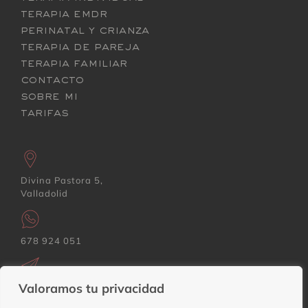
terapia emdr
perinatal y crianza
terapia de pareja
terapia familiar
contacto
sobre mi
tarifas
Divina Pastora 5,
Valladolid
678 924 051
Valoramos tu privacidad
itziar@psicologiainfanciayfamilia.com