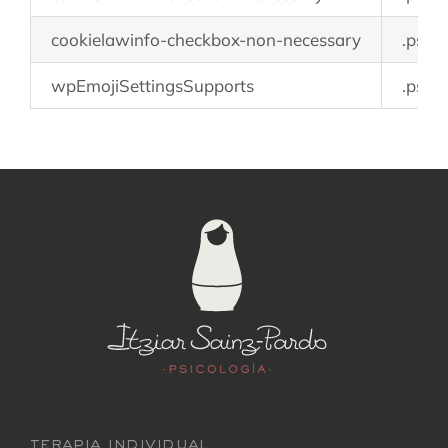
cookielawinfo-checkbox-non-necessary
.psic
wpEmojiSettingsSupports
.psic
terapia individual