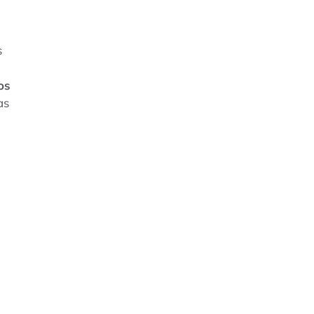
s
os
as