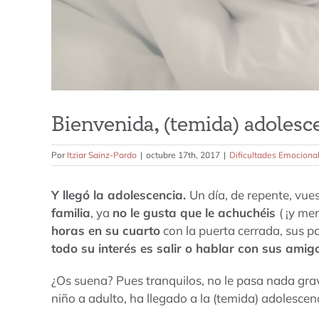
Bienvenida, (temida) adolesc
Por
Itziar Sainz-Pardo
|
octubre 17th, 2017
|
Dificultades Emociona
Y llegó la adolescencia.
Un día, de repente, vu
familia
, ya
no le gusta que le achuchéis
( ¡y me
horas en su cuarto
con la puerta cerrada, sus 
todo su interés es salir o hablar con sus amig
¿Os suena? Pues tranquilos, no le pasa nada gr
niño a adulto, ha llegado a la (temida) adolescen