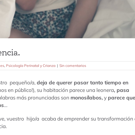
encia.
les
,
Psicología Perinatal y Crianza
|
Sin comentarios
estro pequeño/a,
deja de querer pasar tanto tiempo en
nos en público!), su habitación parece una leonera
, pasa
palabras más pronunciadas son
monosílabos,
y
parece qu
os
…
ave, vuestro hijo/a acaba de emprender su transformación
cia.