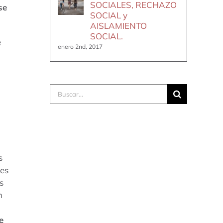
SOCIALES, RECHAZO
se
SOCIAL y
AISLAMIENTO
SOCIAL.
e
enero 2nd, 2017
Buscar:
s
 es
s
n
e