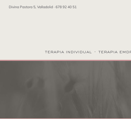
Saltar
Divina Pastora 5, Valladolid ·
678 92 40 51
al
contenido
terapia individual
·
terapia emd