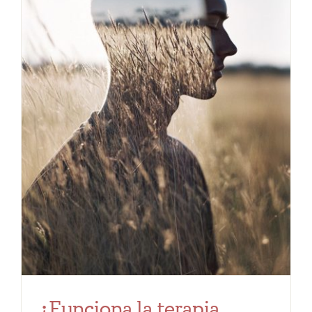
tarifas
blog
¿Funciona la terapia EMDR?
Evidencia científica, eficacia y
aplicaciones.
Terapia EMDR
¿Funciona la terapia