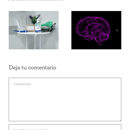
Cerebro
Covid 19:
adolescente
Medidas de
¿cómo
seguridad e
funciona?
higiene.
David Bueno
Deja tu comentario
Comentar