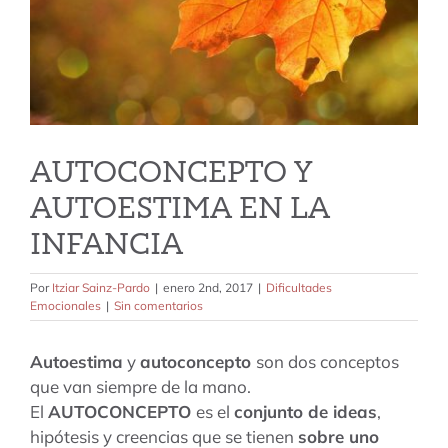
tarifas
blog
AUTOCONCEPTO Y
AUTOESTIMA EN LA
INFANCIA
Por
Itziar Sainz-Pardo
|
enero 2nd, 2017
|
Dificultades
Emocionales
|
Sin comentarios
Autoestima
y
autoconcepto
son dos conceptos
que van siempre de la mano.
El
AUTOCONCEPTO
es el
conjunto de ideas
,
hipótesis y creencias que se tienen
sobre uno