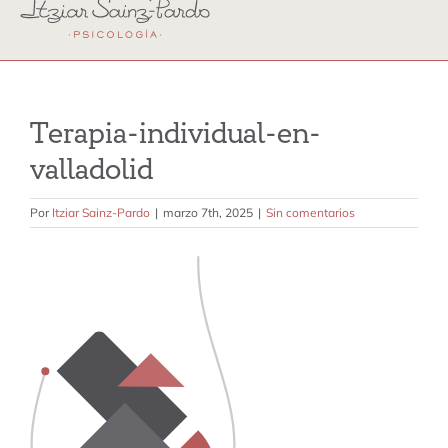
terapia individual
terapia emdr
terapia perinatal y crianza
Terapia-individual-en-
valladolid
terapia familiar
Por
Itziar Sainz-Pardo
|
marzo 7th, 2025
|
Sin comentarios
terapia de pareja
sobre mi
contacto
tarifas
blog