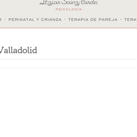
r
·
perinatal y crianza
·
terapia de pareja
·
tera
Valladolid