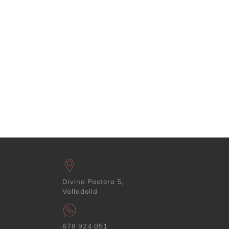
Divina Pastora 5,
Valladolid
678 924 051