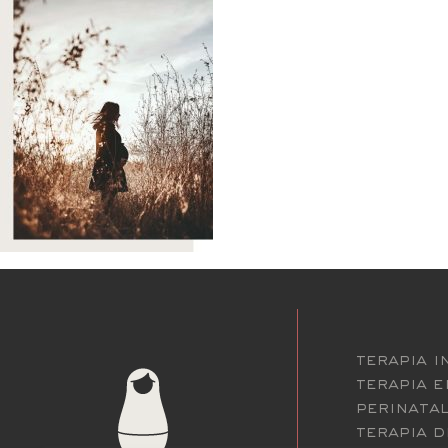
terapia i
terapia 
perinatal
terapia d