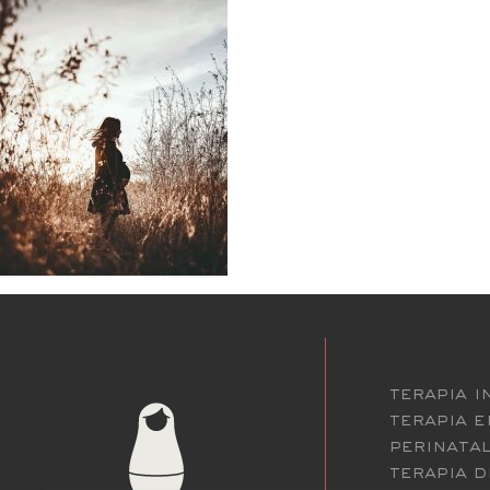
terapia i
terapia 
perinatal
terapia d