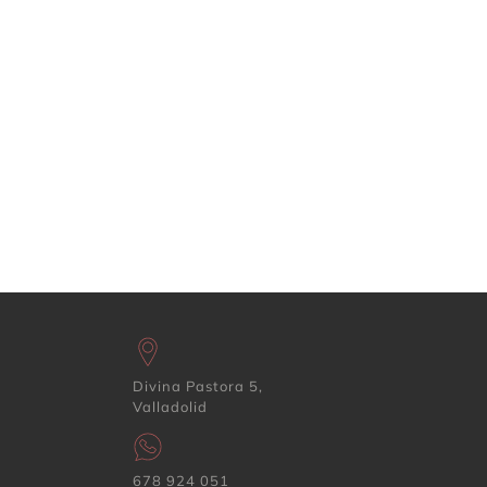
Divina Pastora 5,
Valladolid
678 924 051