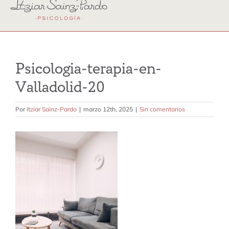
terapia individual
terapia emdr
terapia perinatal y crianza
Psicologia-terapia-en-
Valladolid-20
terapia familiar
Por
Itziar Sainz-Pardo
|
marzo 12th, 2025
|
Sin comentarios
terapia de pareja
sobre mi
contacto
tarifas
blog