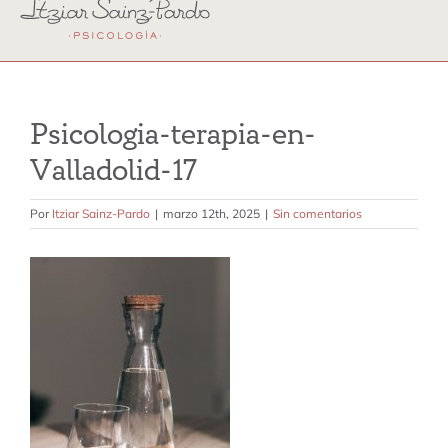
terapia individual
terapia emdr
terapia perinatal y crianza
Psicologia-terapia-en-
Valladolid-17
terapia familiar
Por
Itziar Sainz-Pardo
|
marzo 12th, 2025
|
Sin comentarios
terapia de pareja
sobre mi
contacto
tarifas
blog