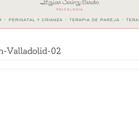
r
·
perinatal y crianza
·
terapia de pareja
·
tera
n-Valladolid-02