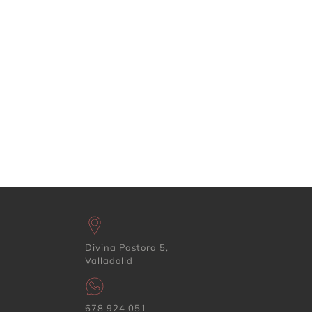
Divina Pastora 5,
Valladolid
678 924 051