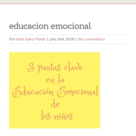
terapia emdr
terapia perinatal y crianza
educacion emocional
terapia familiar
Por
Itziar Sainz-Pardo
|
julio 2nd, 2018
|
Sin comentarios
terapia de pareja
sobre mi
contacto
tarifas
blog