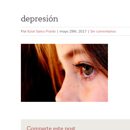
depresión
Por
Itziar Sainz-Pardo
|
mayo 29th, 2017
|
Sin comentarios
Comparte este post