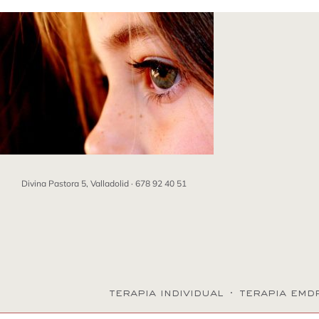
Saltar
al
contenido
Divina Pastora 5, Valladolid ·
678 92 40 51
terapia individual
·
terapia emd