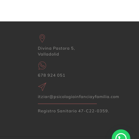
Divina Pastora 5,
Valladolid
678 924 051
itziar@psicologiainfanciayfamilia.com
Registro Sanitario 47-C22-0359.