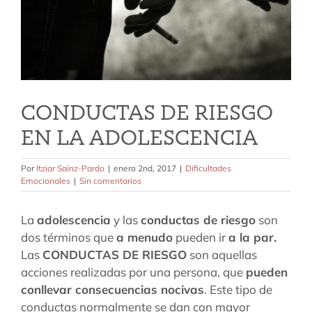
tarifas
blog
CONDUCTAS DE RIESGO
EN LA ADOLESCENCIA
Por
Itziar Sainz-Pardo
|
enero 2nd, 2017
|
Dificultades
Emocionales
|
Sin comentarios
La
adolescencia
y las
conductas de riesgo
son
dos términos que
a menudo
pueden ir
a la par.
Las
CONDUCTAS DE RIESGO
son aquellas
acciones realizadas por una persona, que
pueden
conllevar consecuencias nocivas
. Este tipo de
conductas normalmente se dan con mayor