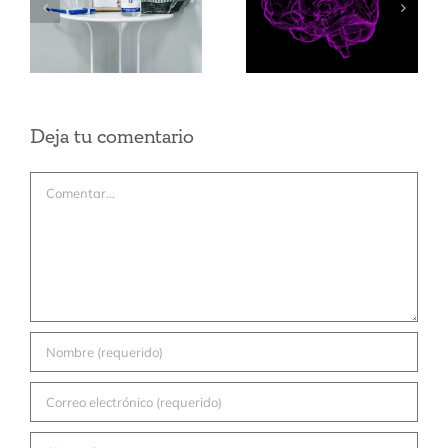
¿cómo
seguridad e
funciona?
higiene.
David Bueno
Deja tu comentario
Comentar