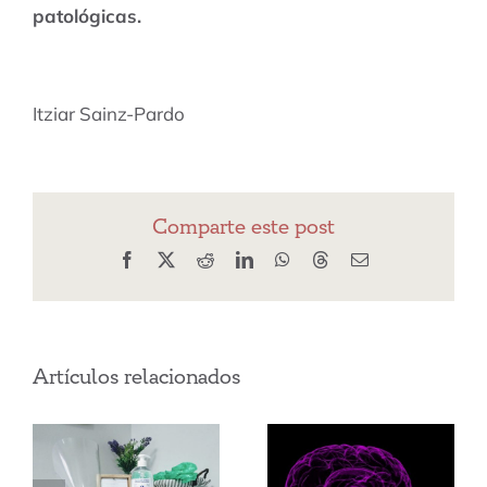
patológicas.
Itziar Sainz-Pardo
Comparte este post
Facebook
X
Reddit
LinkedIn
WhatsApp
Threads
Correo
electrónico
Artículos relacionados
Cerebro
Covid 19:
adolescente
Medidas de