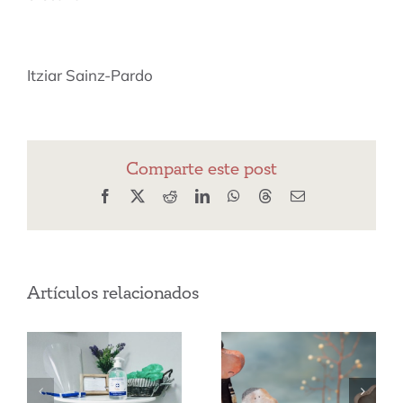
Itziar Sainz-Pardo
Comparte este post
Facebook
X
Reddit
LinkedIn
WhatsApp
Threads
Correo
electrónico
Artículos relacionados
Necesidades
Covid 19:
Educativas
Medidas de
Especiales: El