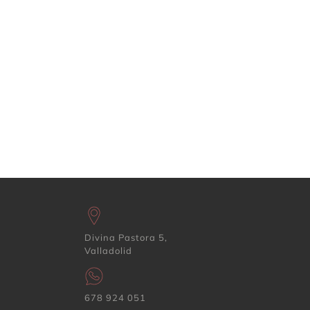
Divina Pastora 5,
Valladolid
678 924 051