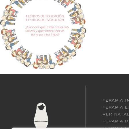
terapia i
terapia 
perinatal
terapia d
terapia f