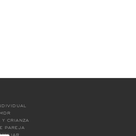
ndividual
emdr
 y crianza
e pareja
amiliar