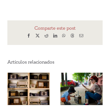
Comparte este post
Facebook
X
Reddit
LinkedIn
WhatsApp
Threads
Correo
electrónico
Artículos relacionados
¿Cómo
Infancia y
conseguir los
verano
propósitos de
postconfinamiento
año nuevo?