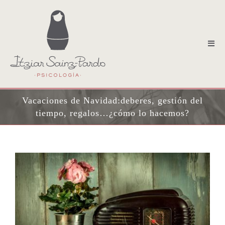
Saltar
al
contenido
Tog
Nav
terapia individual
terapia emdr
Vacaciones de Navidad:deberes, gestión del
tiempo, regalos…¿cómo lo hacemos?
terapia perinatal y crianza
terapia familiar
terapia de pareja
sobre mi
contacto