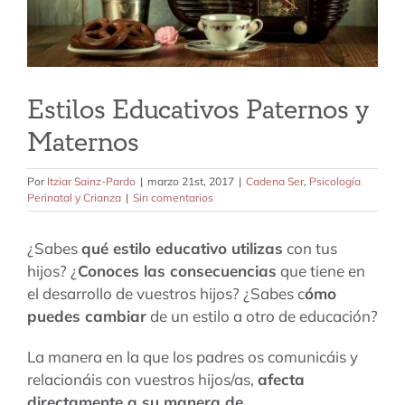
tarifas
blog
Estilos Educativos Paternos y
Maternos
Por
Itziar Sainz-Pardo
|
marzo 21st, 2017
|
Cadena Ser
,
Psicología
Perinatal y Crianza
|
Sin comentarios
¿Sabes
qué estilo educativo utilizas
con tus
hijos? ¿
Conoces las consecuencias
que tiene en
el desarrollo de vuestros hijos? ¿Sabes c
ómo
puedes cambiar
de un estilo a otro de educación?
La manera en la que los padres os comunicáis y
relacionáis con vuestros hijos/as,
afecta
directamente a su manera de