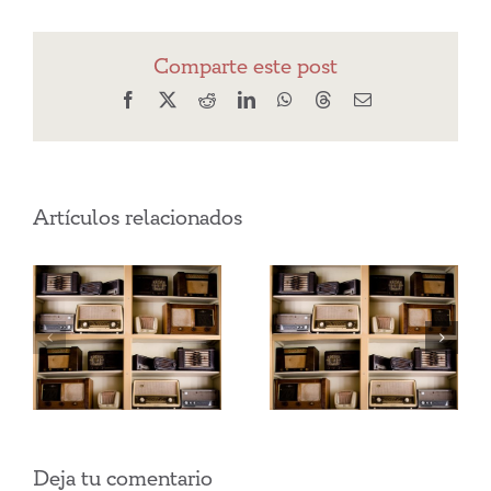
Comparte este post
Facebook
X
Reddit
LinkedIn
WhatsApp
Threads
Correo
electrónico
Artículos relacionados
¿Cómo
Pandemia y
conseguir los
Reyes Magos
propósitos de
año nuevo?
Deja tu comentario