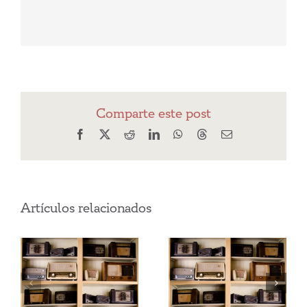
Comparte este post
Facebook
X
Reddit
LinkedIn
WhatsApp
Threads
Correo
electrónico
Artículos relacionados
¿Cómo
Pandemia y
conseguir los
Reyes Magos
propósitos de