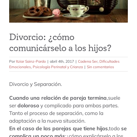
tarifas
blog
Divorcio: ¿cómo
comunicárselo a los hijos?
Por
Itziar Sainz-Pardo
|
abril 4th, 2017
|
Cadena Ser
,
Dificultades
Emocionales
,
Psicología Perinatal y Crianza
|
Sin comentarios
Divorcio y Separación.
Cuando una relación de pareja termina
,suele
ser
doloroso
y complicado para ambas partes.
Tanto el proceso de separación, como la
adaptación a la nueva situación.
En el caso de las parejas que tiene hijos
,todo
se
complica un poco más
:¿cómo explicárselo a los